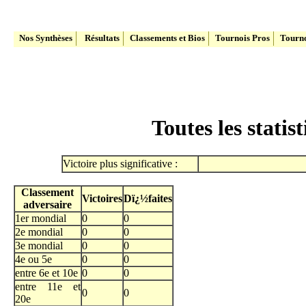
Le site du Tennis Belge
Nos Synthèses
Résultats
Classements et Bios
Tournois Pros
Tourno
Toutes les stati
Victoire plus significative :
Classement
Victoires
Dï¿½faites
adversaire
1er mondial
0
0
2e mondial
0
0
3e mondial
0
0
4e ou 5e
0
0
entre 6e et 10e
0
0
entre 11e et
0
0
20e