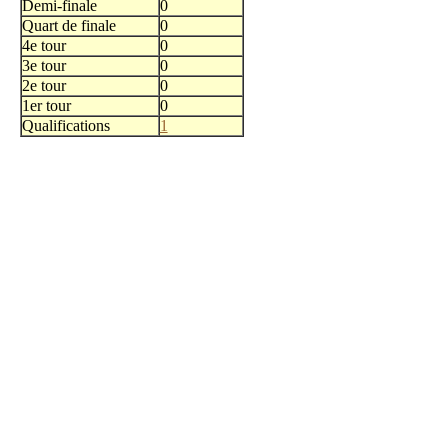
Demi-finale
0
Quart de finale
0
4e tour
0
3e tour
0
2e tour
0
1er tour
0
Qualifications
1