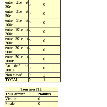
entre 21e et
0
0
30e
entre 31e et
0
0
50e
entre 51e et
0
0
100e
entre 101e et
0
0
200e
entre 201e et
0
0
300e
entre 301e et
0
0
500e
entre 501e et
0
0
1000e
Au delà de
0
0
1001e
Non classé
0
1
TOTAL
0
1
Tournois ITF
Tour atteint
Nombre
Victoire
0
Finale
0