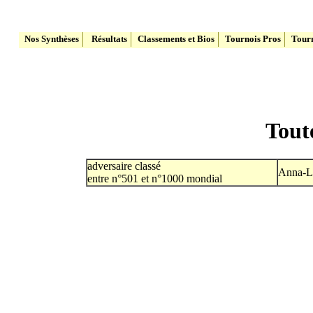
Le site du Tennis Belge
Nos Synthèses
Résultats
Classements et Bios
Tournois Pros
Tourn
Tout
adversaire classé
Anna-L
entre n°501 et n°1000 mondial