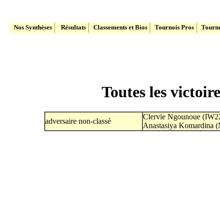
Le site du Tennis Belge
Nos Synthèses
Résultats
Classements et Bios
Tournois Pros
Tourno
Toutes les victoi
Clervie Ngounoue (IW2
adversaire non-classé
Anastasiya Komardina (