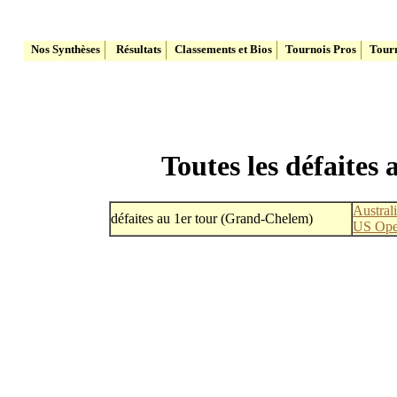
Le site du Tennis Belge
Nos Synthèses
Résultats
Classements et Bios
Tournois Pros
Tourn
Toutes les défaite
Austral
défaites au 1er tour (Grand-Chelem)
US Op