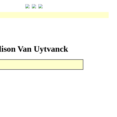
|
|
Alison Van Uytvanck