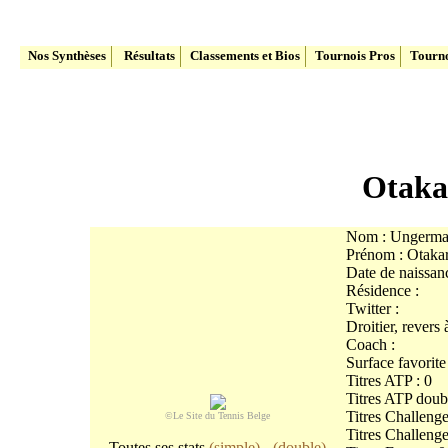
Le site du Tennis Belge
Nos Synthèses
Résultats
Classements et Bios
Tournois Pros
Tourno
Otaka
Nom : Ungerm
Prénom : Otaka
Date de naissan
Résidence :
Twitter :
Droitier, revers
Coach :
Surface favorite
Titres ATP : 0
Titres ATP doubl
Titres Challenge
©Le Site du Tennis Belge
Titres Challenge
Toutes ses stats
(simple)
-
(double)