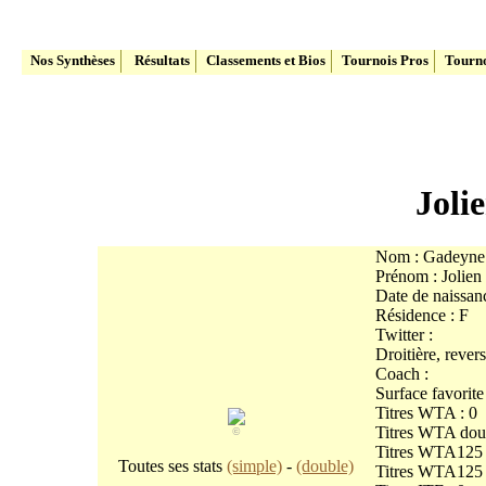
Le site du Tennis Belge
Nos Synthèses
Résultats
Classements et Bios
Tournois Pros
Tourno
Joli
Nom : Gadeyne
Prénom : Jolien
Date de naissan
Résidence : F
Twitter :
Droitière, rever
Coach :
Surface favorite
Titres WTA : 0
Titres WTA doub
©
Titres WTA125 
Toutes ses stats
(simple)
-
(double)
Titres WTA125 