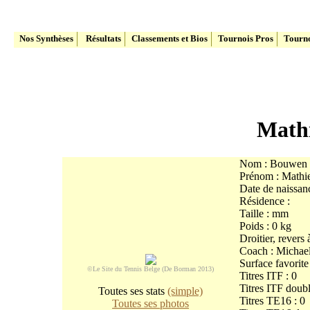
Le site du Tennis Belge
Nos Synthèses
Résultats
Classements et Bios
Tournois Pros
Tourno
Math
Nom : Bouwen
Prénom : Mathi
Date de naissan
Résidence :
Taille : mm
Poids : 0 kg
Droitier, revers
Coach : Michael
Surface favorite
©Le Site du Tennis Belge (De Borman 2013)
Titres ITF : 0
Titres ITF doub
Toutes ses stats
(simple)
Titres TE16 : 0
Toutes ses photos