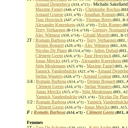
1T :
Arnaud Destrebecq
- Michalis Sakellarid
(A34, n°11)
1T :
Maxime Faniel
-
Christophe Rochus
(A46, n°12)
(BEL
1T :
Arnaud Graisse
-
Jonathan Romain
(A31, n°9)
(BEL, 
1T :
Tuur Heuvinck
-
Thomas Brees
(A47, n°13)
(BEL, B-1
1T :
Alexander Kneepkens
-
Felix Romeo
(A32, n°10)
(BE
1T :
Terry Verhaegen
-
Gregory Normand
(B-15/4, n°19)
(
1T :
Alec Witmeur
-
Gérald Moretti
(A50, n°14)
(BEL, B-15
2T :
Romain Barbosa
-
Terry Verhaegen
(A14, n°1)
(BEL, 
2T :
Dennis Bogaert
-
Alec Witmeur
(A29, n°8)
(BEL, A50,
2T :
Nicolas De Plaen
-
Julien Dubail
(B-15/4, n°16)
(BEL,
2T :
Clément Geens
-
Tuur Heuvinck
(A16, n°3)
(BEL, A47
2T :
Jonas Merckx
-
Alexander Kneepkens
(A15, n°2)
(BE
2T :
Stijn Meulemans
-
Maxime Faniel
(A25, n°6)
(BEL, A4
2T :
Yannick Vandenbulcke
-
Arnaud Destreb
(A21, n°4)
2T :
Stefan Wauters
-
Arnaud Graisse
(A26, n°7)
(BEL, A31
1/4 :
Romain Barbosa
-
Dennis Bogaert
(A14, n°1)
(BEL, A
1/4 :
Clément Geens
-
Stefan Wauters
(A16, n°3)
(BEL, A26
1/4 :
Jonas Merckx
-
Stijn Meulemans
(A15, n°2)
(BEL, A25
1/4 :
Yannick Vandenbulcke
-
Nicolas De Plae
(A21, n°4)
1/2 :
Romain Barbosa
-
Yannick Vandenbulck
(A14, n°1)
1/2 :
Clément Geens
-
Jonas Merckx
(A16, n°3)
(BEL, A15,
F :
Romain Barbosa
-
Clément Geens
(A14, n°1)
(BEL, A
Femmes
1T :
Zara De Schutter
-
Katia Andre
(A29, n°11)
(BEL, B-1