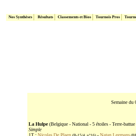
Le site du Tennis Belge
Nos Synthèses
Résultats
Classements et Bios
Tournois Pros
Tourno
Semaine du 
La Hulpe
(Belgique - National - 5 étoiles - Terre-battue
Simple
1T :
Nicolas De Plaen
-
Natan Leemans
(B-15/4, n°16)
(BE