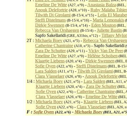
1T :
Emeline De Witte
-
Anastasia Balza
(A27, n°9)
(BEL, 
1T :
Anouk Delefortrie
-
Ruby Malaba Tshie
(A28, n°10)
1T :
Tilwith Di Girolami
-
Leila El Marabe
(B-15/4, n°15)
1T :
Steffi Distelmans
-
Maria Lemonakis
(B-15/4, n°16)
(
1T :
Dirkje Swennen
-
Eden Mouton
(B-15/4, n°14)
(BEL, 
1T :
Rebecca Van Orshaegen
-
Juliette Bastin
(B-15/4)
(BE
1T :
Sapfo Sakellaridi
-
Tiffany Mylo
(GRE, A31bis, n°12)
2T :
Michaela Boev
-
Rebecca Van Orshaege
(A21, n°5)
2T :
Catherine Chantraine
- Sapfo Sakellaridi
(A18, n°3)
(
2T :
Zara De Schutter
-
Vicky Van De Peer
(A29, n°11)
(B
2T :
Emeline De Witte
-
Hélène Scholsen
(A27, n°9)
(BEL,
2T :
Klaartje Liebens
-
Dirkje Swennen
(A20, n°4)
(BEL, B
2T :
Sofie Oyen
-
Steffi Distelmans
(A22, n°6)
(BEL, B-15/4
2T :
Lara Salden
-
Tilwith Di Girolami
(A11, n°1)
(BEL, B-
2T :
Clara Vlasselaer
-
Anouk Delefortrie
(A26, n°8)
(BEL,
1/4 :
Michaela Boev
-
Lara Salden
(A21, n°5)
(BEL, A11, n
1/4 :
Klaartje Liebens
-
Zara De Schutter
(A20, n°4)
(BEL, 
1/4 :
Sofie Oyen
-
Catherine Chantraine
(A22, n°6)
(BEL, A
1/4 :
Clara Vlasselaer
-
Emeline De Witte
(A26, n°8)
(BEL,
1/2 :
Michaela Boev
-
Klaartje Liebens
(A21, n°5)
(BEL, A2
1/2 :
Sofie Oyen
-
Clara Vlasselaer
(A22, n°6)
(BEL, A26, n
F :
Sofie Oyen
-
Michaela Boev
(A22, n°6)
(BEL, A21, n°5