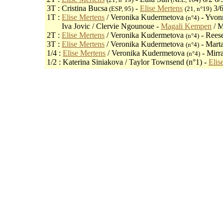
3T : Cristina Bucsa
-
Elise Mertens
3/6
(ESP, 95)
(21, n°19)
1T :
Elise Mertens
/ Veronika Kudermetova
- Yvonn
(n°4)
1T :
Iva Jovic / Clervie Ngounoue -
Magali Kempen
/ M
2T :
Elise Mertens
/ Veronika Kudermetova
- Reese
(n°4)
3T :
Elise Mertens
/ Veronika Kudermetova
- Marta
(n°4)
1/4 :
Elise Mertens
/ Veronika Kudermetova
- Mirra
(n°4)
1/2 : Katerina Siniakova / Taylor Townsend (n°1) -
Elis