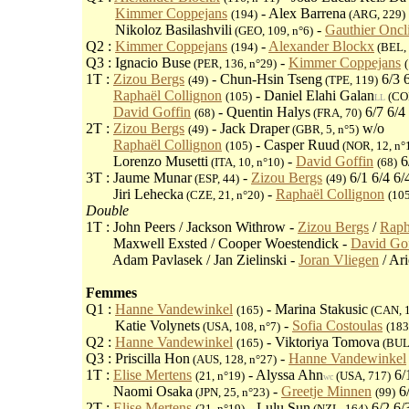
Q1 :
Kimmer Coppejans
- Alex Barrena
(194)
(ARG, 229)
Q1 :
Nikoloz Basilashvili
-
Gauthier Oncl
(GEO, 109, n°6)
Q2 :
Kimmer Coppejans
-
Alexander Blockx
(194)
(BEL, 
Q3 : Ignacio Buse
-
Kimmer Coppejans
(PER, 136, n°29)
1T :
Zizou Bergs
- Chun-Hsin Tseng
6/3 6
(49)
(TPE, 119)
1T :
Raphaël Collignon
- Daniel Elahi Galan
(105)
(COL
LL
1T :
David Goffin
- Quentin Halys
6/7 6/4 
(68)
(FRA, 70)
2T :
Zizou Bergs
- Jack Draper
w/o
(49)
(GBR, 5, n°5)
2T :
Raphaël Collignon
- Casper Ruud
(105)
(NOR, 12, n°
2T :
Lorenzo Musetti
-
David Goffin
6
(ITA, 10, n°10)
(68)
3T : Jaume Munar
-
Zizou Bergs
6/1 6/4 6/
(ESP, 44)
(49)
3T :
Jiri Lehecka
-
Raphaël Collignon
(CZE, 21, n°20)
(10
Double
1T : John Peers / Jackson Withrow -
Zizou Bergs
/
Raph
1T :
Maxwell Exsted / Cooper Woestendick -
David Gof
1T :
Adam Pavlasek / Jan Zielinski -
Joran Vliegen
/ Ari
Femmes
Q1 :
Hanne Vandewinkel
- Marina Stakusic
(165)
(CAN, 
Q1 :
Katie Volynets
-
Sofia Costoulas
(USA, 108, n°7)
(183
Q2 :
Hanne Vandewinkel
- Viktoriya Tomova
(165)
(BUL,
Q3 : Priscilla Hon
-
Hanne Vandewinkel
(AUS, 128, n°27)
1T :
Elise Mertens
- Alyssa Ahn
6/
(21, n°19)
(USA, 717)
wc
1T :
Naomi Osaka
-
Greetje Minnen
6/
(JPN, 25, n°23)
(99)
2T :
Elise Mertens
- Lulu Sun
6/2 6/
(21, n°19)
(NZL, 164)