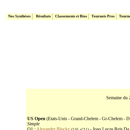
Le site du Tennis Belge
Nos Synthèses
Résultats
Classements et Bios
Tournois Pros
Tourno
Semaine du 
US Open
(Etats-Unis - Grand-Chelem - Gr-Chelem - Du
Simple
Q1 :
Alexander Blockx
- Joao Lucas Reis Da 
(116, n°11)